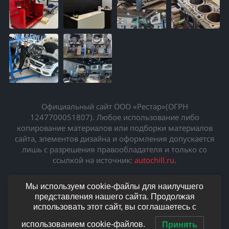
Официальный сайт ООО «Рестар»(ОГРН
1247700051807). Любое использование либо
копирование материалов или подборки материалов
сайта, элементов дизайна и оформления допускается
лишь с разрешения правообладателя и только со
ссылкой на источник:
autochill.ru
.
Политика конфиденциальности
·
Мы используем cookie-файлы для наилучшего
Согласие на обработку ПДн
·
представления нашего сайта. Продолжая
Согласие на получение рекламы
использовать этот сайт, вы соглашаетесь с
Разработка и продвижение —
Студия Впереди
использованием cookie-файлов.
Принять