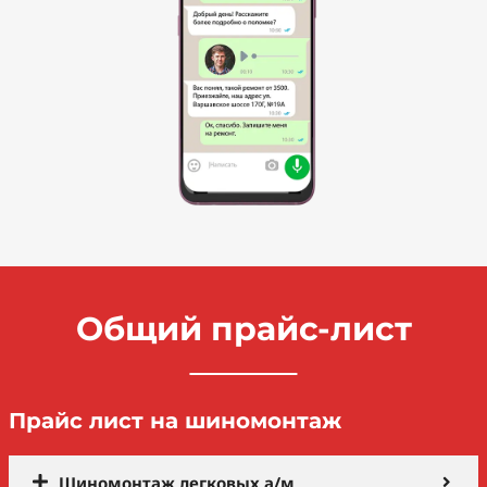
Общий прайс-лист
Прайс лист на шиномонтаж
Шиномонтаж легковых а/м