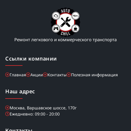
Замена стойки амортизатора
2000
Замена стойки заднего стабилизатора
900
Замена стойки переднего стабилизатора
900
Ремонт легкового и коммерческого транспорта
Замена ступицы
2500
Ссылки компании
Замена суппорта тормозного
1000
Главная
Акции
Контакты
Полезная информация
Замена тормозного барабана
1500
Наш адрес
Замена главного тормозного цилиндра
2000
Москва, Варшавское шоссе, 170г
Замена жидкости ГУР
800
Ежедневно: 09:00 - 20:00
Замена насоса гидроусилителя
1500
Контакты