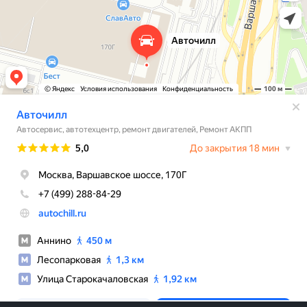
Замена пыльника шруса
2500
Замена рулевого наконечника
700
Замена рулевой рейки
5000
Замена рулевой тяги
1000
Замена рычага задней подвески
2000
Замена рычага передней подвески
1500
Замена сайлентблока рычага
500
Замена сальника привода
2000