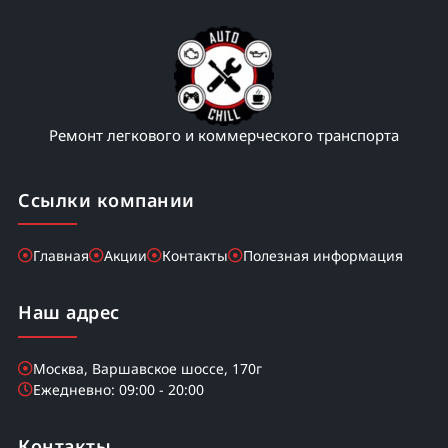
Замена суппорта тормозного
1000
Замена тормозного барабана
1500
Ремонт легкового и коммерческого транспорта
Замена главного тормозного цилиндра
2000
Ссылки компании
Замена жидкости ГУР
800
Главная
Акции
Контакты
Полезная информация
Замена насоса гидроусилителя
1500
Наш адрес
Москва, Варшавское шоссе, 170г
Ежедневно: 09:00 - 20:00
Контакты