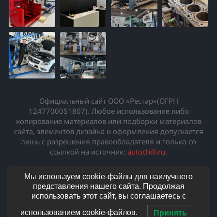
Официальный сайт ООО «Рестар»(ОГРН
1247700051807). Любое использование либо
копирование материалов или подборки материалов
сайта, элементов дизайна и оформления допускается
лишь с разрешения правообладателя и только со
ссылкой на источник:
autochill.ru
.
Политика конфиденциальности
·
Мы используем cookie-файлы для наилучшего
Согласие на обработку ПДн
·
представления нашего сайта. Продолжая
Согласие на получение рекламы
использовать этот сайт, вы соглашаетесь с
Разработка и продвижение —
Студия Впереди
использованием cookie-файлов.
Принять